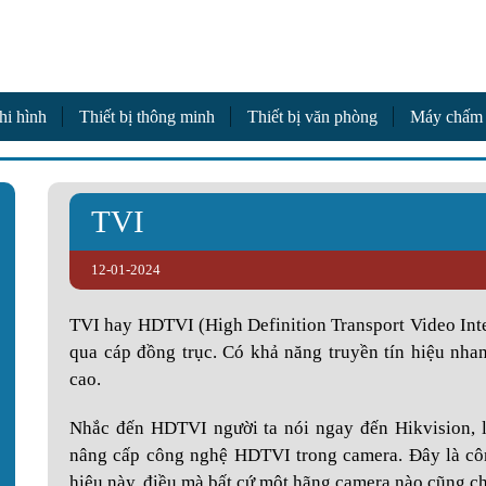
a
hi hình
Thiết bị thông minh
Thiết bị văn phòng
Máy chấm
TVI
12-01-2024
TVI hay HDTVI (High Definition Transport Video Inter
qua cáp đồng trục. Có khả năng truyền tín hiệu nhan
cao.
Nhắc đến HDTVI người ta nói ngay đến Hikvision, là
nâng cấp công nghệ HDTVI trong camera. Đây là cô
hiệu này, điều mà bất cứ một hãng camera nào cũng c