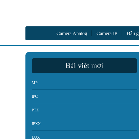
Camer
Vinh Phát Cần Thơ
Camera Analog
Camera IP
Đầu g
Bài viết mới
MP
IPC
PTZ
IPXX
LUX