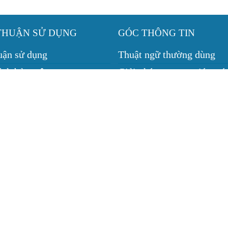
THUẬN SỬ DỤNG
GÓC THÔNG TIN
uận sử dụng
Thuật ngữ thường dùng
ách bảo mật
Giải pháp camera giám sá
ch giao, nhận, đổi trả
Giải pháp nhà thông minh
 cho thuê máy chiếu
h bảo hành
Trụ sở:
 VỤ
Tầng 1, 24B Mậu Thân, P. An Nghiệp, Q. Ninh Kiều, TP. C
Văn phòng đại diện:
ĐT TP
162/5 Quốc Lộ 1, P. Lê Bình, Q. Cái Răng, TP Cần Thơ