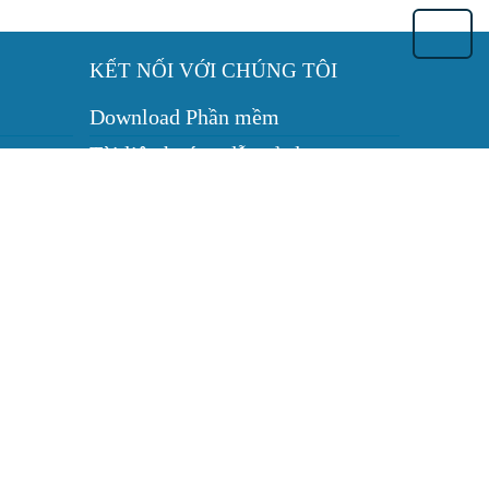
KẾT NỐI VỚI CHÚNG TÔI
Download Phần mềm
t
Tài liệu hướng dẫn sử dụng
CSKH: (0943) 62-6655
Zalo
Facebook
ần Thơ