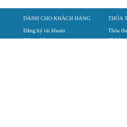
DÀNH CHO KHÁCH HÀNG
THỎA 
Đăng ký tài khoản
Thỏa th
Đăng nhập
Chính s
Hướng dẫn mua hàng
Chính sá
Bảo trì thiết bị
Dịch vụ
Tin tức
Quy địn
© 2010 - 2026, Camera Cần Thơ.
CÔNG TY TNHH THƯƠNG MẠI - DỊCH
VINH PHÁT
Giấy chứng nhận ĐKKD số 1801167235 do Sở KH&
Cần Thơ cấp ngày 01/11/2010
Điện thoại: 0943626655