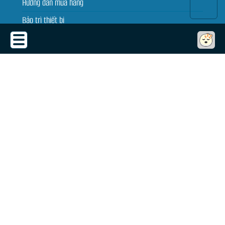
Hướng dẫn mua hàng
Bảo trì thiết bị
Tin tức
THỎA THUẬN SỬ DỤNG
Thỏa thuận sử dụng
Chính sách bảo mật
Chính sách giao, nhận, đổi trả
Dịch vụ cho thuê máy chiếu
Quy định bảo hành
GÓC THÔNG TIN
Thuật ngữ thường dùng
Giải pháp camera giám sát