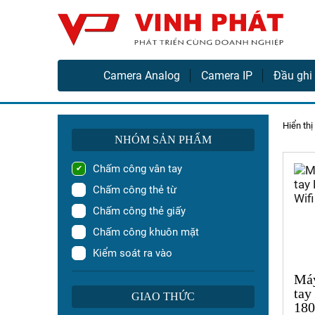
Came
Vinh Phát Cần Thơ
Camera Analog
Camera IP
Đầu ghi
Hiển thị
NHÓM SẢN PHẨM
Chấm công vân tay
Chấm công thẻ từ
Chấm công thẻ giấy
Chấm công khuôn mặt
Kiểm soát ra vào
Máy
tay
GIAO THỨC
180