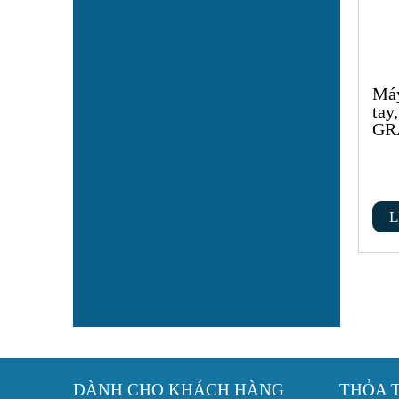
Máy
tay
GR
L
DÀNH CHO KHÁCH HÀNG
THỎA 