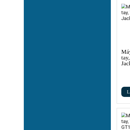
Máy
tay
Jac
L