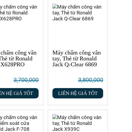
chấm công vân
Máy chấm công vân
 Thẻ từ Ronald
tay, Thẻ từ Ronald
k X628PRO
Jack Q-Clear 6869
3,700,000
3,800,000
ÊN HỆ GIÁ TỐT
LIÊN HỆ GIÁ TỐT