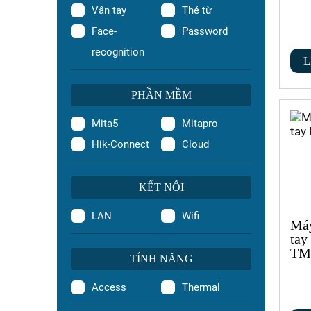
Vân tay
Thẻ từ
Face-
Password
recognition
L
PHẦN MỀM
Mita5
Mitapro
Hik-Connect
Cloud
KẾT NỐI
LAN
Wifi
Máy
tay
TM
TÍNH NĂNG
Access
Thermal