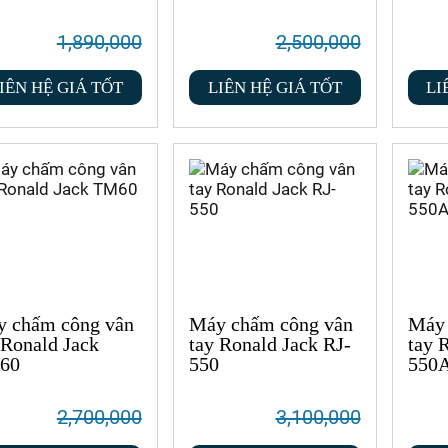
1,890,000
2,500,000
IÊN HỆ GIÁ TỐT
LIÊN HỆ GIÁ TỐT
LI
 chấm công vân
Máy chấm công vân
Máy 
 Ronald Jack
tay Ronald Jack RJ-
tay 
60
550
550
2,700,000
3,100,000