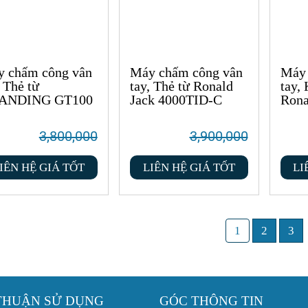
 chấm công vân
Máy chấm công vân
Máy 
, Thẻ từ
tay, Thẻ từ Ronald
tay,
ANDING GT100
Jack 4000TID-C
Rona
3,800,000
3,900,000
IÊN HỆ GIÁ TỐT
LIÊN HỆ GIÁ TỐT
LI
1
2
3
THUẬN SỬ DỤNG
GÓC THÔNG TIN