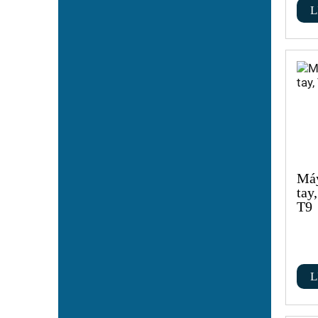
L
Máy
tay
T9
L