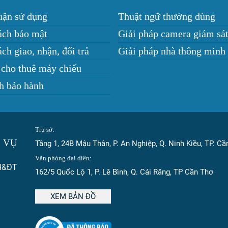
uận sử dụng
Thuật ngữ thường dùng
ách bảo mật
Giải pháp camera giám sá
ch giao, nhận, đổi trả
Giải pháp nhà thông minh
 cho thuê máy chiếu
h bảo hành
Trụ sở:
 VỤ
Tầng 1, 24B Mậu Thân, P. An Nghiệp, Q. Ninh Kiều, TP. C
Văn phòng đại diện:
H&ĐT
162/5 Quốc Lộ 1, P. Lê Bình, Q. Cái Răng, TP Cần Thơ
XEM BẢN ĐỒ