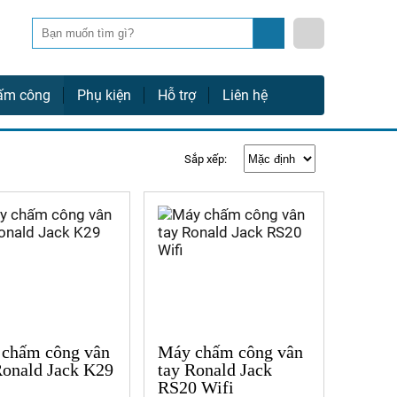
Tìm
kiếm
ấm công
Phụ kiện
Hỗ trợ
Liên hệ
Sắp xếp:
chấm công vân
Máy chấm công vân
Ronald Jack K29
tay Ronald Jack
RS20 Wifi