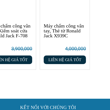
chấm công vân
Máy chấm công vân
 Kiểm soát cửa
tay, Thẻ từ Ronald
ld Jack F-708
Jack X939C
3,900,000
4,000,000
ÊN HỆ GIÁ TỐT
LIÊN HỆ GIÁ TỐT
KẾT NỐI VỚI CHÚNG TÔI