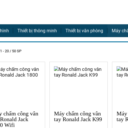
ra
 hình
Thiết bị thông minh
Thiết bị văn phòng
Máy ch
 1 - 20 / 50 SP
 chấm công vân
Máy chấm công vân
Máy 
 Ronald Jack
tay Ronald Jack K99
tay 
0 Wifi