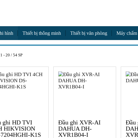
a
hi hình
Thiết bị thông minh
Thiết bị văn phòng
Máy chấm
 1 - 20 / 54 SP
 ghi HD TVI
Đầu ghi XVR-AI
Đầu 
H HIKVISION
DAHUA DH-
DAH
-7204HGHI-K1S
XVR1B04-I
XVR