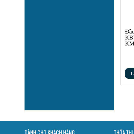
Đầu
KB
KM
L
DÀNH CHO KHÁCH HÀNG
THỎA TH