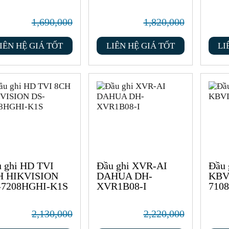
1,690,000
1,820,000
IÊN HỆ GIÁ TỐT
LIÊN HỆ GIÁ TỐT
LI
 ghi HD TVI
Đầu ghi XVR-AI
Đầu 
H HIKVISION
DAHUA DH-
KBV
-7208HGHI-K1S
XVR1B08-I
7108
2,130,000
2,220,000