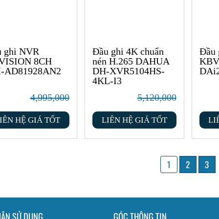
 ghi NVR
Đầu ghi 4K chuẩn
Đầu 
VISION 8CH
nén H.265 DAHUA
KBV
-AD81928AN2
DH-XVR5104HS-
DAi
4KL-I3
4,995,000
5,120,000
IÊN HỆ GIÁ TỐT
LIÊN HỆ GIÁ TỐT
LI
1
2
3
UẬN SỬ DỤNG
GÓC THÔNG TIN