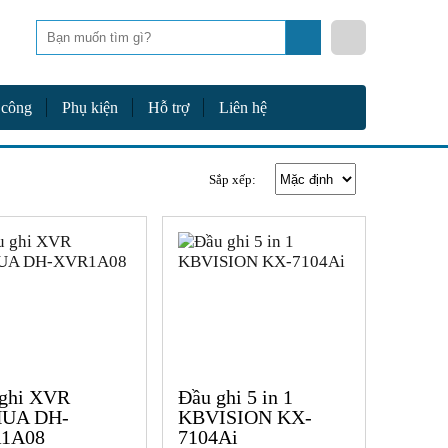
Tìm
kiếm
 công
Phụ kiện
Hỗ trợ
Liên hệ
Sắp xếp:
ghi XVR
Đầu ghi 5 in 1
UA DH-
KBVISION KX-
1A08
7104Ai