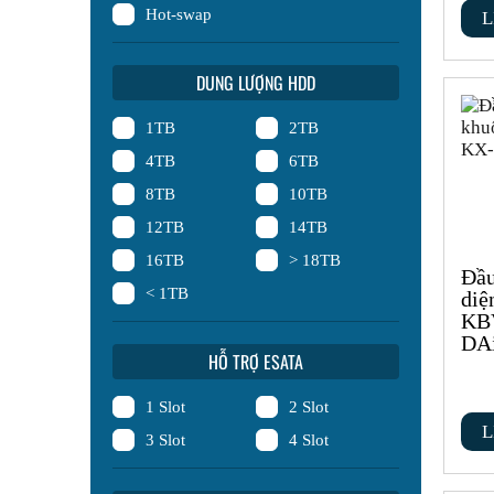
Hot-swap
L
DUNG LƯỢNG HDD
1TB
2TB
4TB
6TB
8TB
10TB
12TB
14TB
16TB
> 18TB
Đầu
< 1TB
diệ
KB
DA
HỖ TRỢ ESATA
1 Slot
2 Slot
L
3 Slot
4 Slot