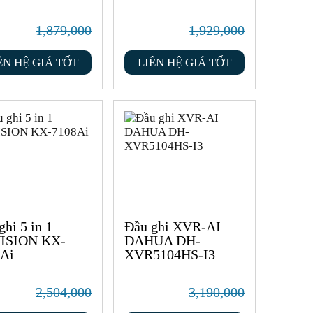
1,879,000
1,929,000
ÊN HỆ GIÁ TỐT
LIÊN HỆ GIÁ TỐT
ghi 5 in 1
Đầu ghi XVR-AI
ISION KX-
DAHUA DH-
Ai
XVR5104HS-I3
2,504,000
3,190,000