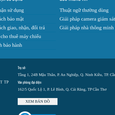
uận sử dụng
Thuật ngữ thường dùng
ách bảo mật
Giải pháp camera giám sá
ch giao, nhận, đổi trả
Giải pháp nhà thông minh
 cho thuê máy chiếu
h bảo hành
Trụ sở:
Tầng 1, 24B Mậu Thân, P. An Nghiệp, Q. Ninh Kiều, TP. C
Văn phòng đại diện:
ĐT TP
162/5 Quốc Lộ 1, P. Lê Bình, Q. Cái Răng, TP Cần Thơ
XEM BẢN ĐỒ