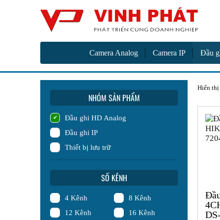
Camer
Vinh Phát Cần Thơ
Camera Analog
Camera IP
Đầu g
Hiển thị
NHÓM SẢN PHẨM
Đầu ghi HD Analog
Đầu ghi IP
Thiết bị lưu trữ
SỐ KÊNH
Đầu
4 Kênh
8 Kênh
4C
12 Kênh
16 Kênh
DS