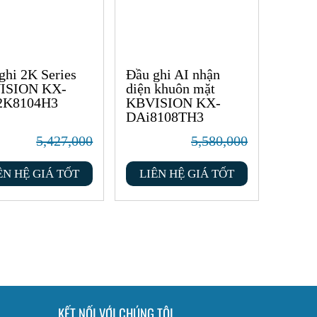
ghi 2K Series
Đầu ghi AI nhận
ISION KX-
diện khuôn mặt
2K8104H3
KBVISION KX-
DAi8108TH3
5,427,000
5,580,000
ÊN HỆ GIÁ TỐT
LIÊN HỆ GIÁ TỐT
KẾT NỐI VỚI CHÚNG TÔI