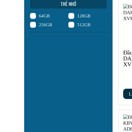
THẺ NHỚ
64GB
128GB
256GB
512GB
Đầu
DA
XV
L