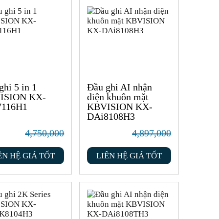
ghi 5 in 1
Đầu ghi AI nhận
ISION KX-
diện khuôn mặt
7116H1
KBVISION KX-
DAi8108H3
4,750,000
4,897,000
ÊN HỆ GIÁ TỐT
LIÊN HỆ GIÁ TỐT