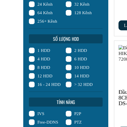
24 Kênh
32 Kênh
64 Kênh
128 Kênh
256+ Kênh
L
SỐ LƯỢNG HDD
1 HDD
2 HDD
4 HDD
6 HDD
8 HDD
10 HDD
12 HDD
14 HDD
16 - 24 HDD
> 32 HDD
Đầu
8C
TÍNH NĂNG
DS
IVS
P2P
Free-DDNS
PTZ