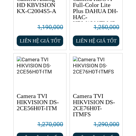
HD KBVISION
Full-Color Lite
KX-C2004S5-A
Plus DAHUA DH-
HAC-
HDW1200TLMP-
1,190,000
1,250,000
IL-A
LIÊN HỆ GIÁ TỐT
LIÊN HỆ GIÁ TỐT
Camera TVI
Camera TVI
HIKVISION DS-
HIKVISION DS-
2CE56H0T-ITM
2CE76H0T-
ITMFS
1,270,000
1,290,000