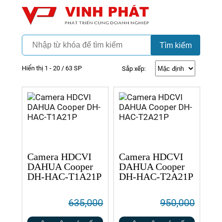
Camera
Vinh Phát Cần Thơ
Tìm kiếm
Hiển thị 1 - 20 / 63 SP
Sắp xếp:
Camera HDCVI
Camera HDCVI
DAHUA Cooper
DAHUA Cooper
DH-HAC-T1A21P
DH-HAC-T2A21P
635,000
950,000