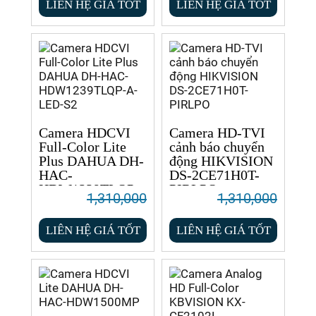
LIÊN HỆ GIÁ TỐT
LIÊN HỆ GIÁ TỐT
Camera HDCVI
Camera HD-TVI
Full-Color Lite
cảnh báo chuyển
Plus DAHUA DH-
động HIKVISION
HAC-
DS-2CE71H0T-
HDW1239TLQP-
PIRLPO
1,310,000
1,310,000
A-LED-S2
LIÊN HỆ GIÁ TỐT
LIÊN HỆ GIÁ TỐT