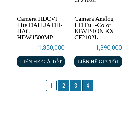
Camera HDCVI
Camera Analog
Lite DAHUA DH-
HD Full-Color
HAC-
KBVISION KX-
HDW1500MP
CF2102L
1,350,000
1,390,000
LIÊN HỆ GIÁ TỐT
LIÊN HỆ GIÁ TỐT
1
2
3
4