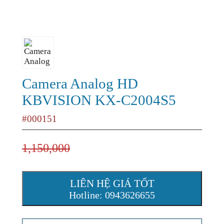
Camera Analog HD
KBVISION KX-C2004S5
#000151
1,150,000
LIÊN HỆ GIÁ TỐT
Hotline: 0943626655