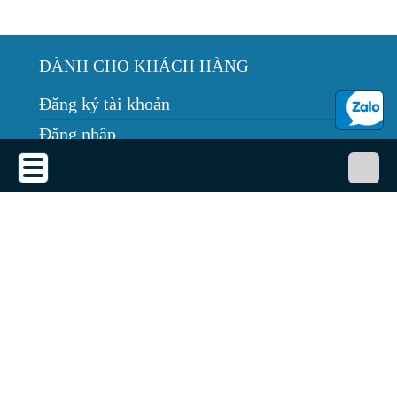
DÀNH CHO KHÁCH HÀNG
Đăng ký tài khoản
Đăng nhập
Hướng dẫn mua hàng
Bảo trì thiết bị
Tin tức
THỎA THUẬN SỬ DỤNG
Thỏa thuận sử dụng
Chính sách bảo mật
Chính sách giao, nhận, đổi trả