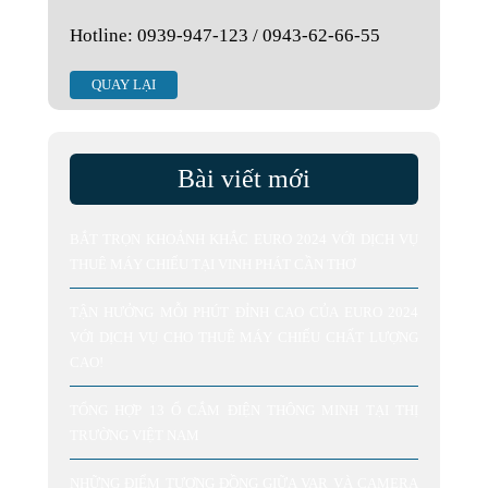
Hotline: 0939-947-123 / 0943-62-66-55
QUAY LẠI
Bài viết mới
BẮT TRỌN KHOẢNH KHẮC EURO 2024 VỚI DỊCH VỤ
THUÊ MÁY CHIẾU TẠI VINH PHÁT CẦN THƠ
TẬN HƯỞNG MỖI PHÚT ĐỈNH CAO CỦA EURO 2024
VỚI DỊCH VỤ CHO THUÊ MÁY CHIẾU CHẤT LƯỢNG
CAO!
TỔNG HỢP 13 Ổ CẮM ĐIỆN THÔNG MINH TẠI THỊ
TRƯỜNG VIỆT NAM
NHỮNG ĐIỂM TƯƠNG ĐỒNG GIỮA VAR VÀ CAMERA