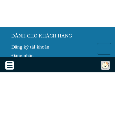
DÀNH CHO KHÁCH HÀNG
Đăng ký tài khoản
Đăng nhập
Hướng dẫn mua hàng
Bảo trì thiết bị
Tin tức
THỎA THUẬN SỬ DỤNG
Thỏa thuận sử dụng