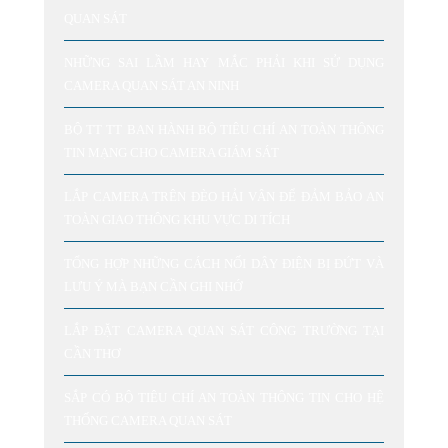
QUAN SÁT
NHỮNG SAI LẦM HAY MẮC PHẢI KHI SỬ DỤNG
CAMERA QUAN SÁT AN NINH
BỘ TT TT BAN HÀNH BỘ TIÊU CHÍ AN TOÀN THÔNG
TIN MẠNG CHO CAMERA GIÁM SÁT
LẮP CAMERA TRÊN ĐÈO HẢI VÂN ĐỂ ĐẢM BẢO AN
TOÀN GIAO THÔNG KHU VỰC DI TÍCH
TỔNG HỢP NHỮNG CÁCH NỐI DÂY ĐIỆN BỊ ĐỨT VÀ
LƯU Ý MÀ BẠN CẦN GHI NHỚ
LẮP ĐẶT CAMERA QUAN SÁT CÔNG TRƯỜNG TẠI
CẦN THƠ
SẮP CÓ BỘ TIÊU CHÍ AN TOÀN THÔNG TIN CHO HỆ
THỐNG CAMERA QUAN SÁT