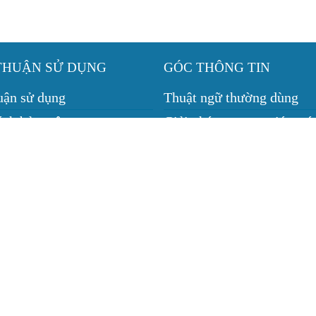
THUẬN SỬ DỤNG
GÓC THÔNG TIN
uận sử dụng
Thuật ngữ thường dùng
ách bảo mật
Giải pháp camera giám sá
ch giao, nhận, đổi trả
Giải pháp nhà thông minh
 cho thuê máy chiếu
h bảo hành
Trụ sở:
 VỤ
Tầng 1, 24B Mậu Thân, P. An Nghiệp, Q. Ninh Kiều, TP. C
Văn phòng đại diện:
ĐT TP
162/5 Quốc Lộ 1, P. Lê Bình, Q. Cái Răng, TP Cần Thơ