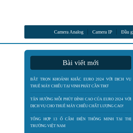
Camer
Vinh Phát Cần Thơ
Camera Analog
Camera IP
Đầu g
Bài viết mới
BẮT TRỌN KHOẢNH KHẮC EURO 2024 VỚI DỊCH VỤ
THUÊ MÁY CHIẾU TẠI VINH PHÁT CẦN THƠ
TẬN HƯỞNG MỖI PHÚT ĐỈNH CAO CỦA EURO 2024 VỚI
DỊCH VỤ CHO THUÊ MÁY CHIẾU CHẤT LƯỢNG CAO!
TỔNG HỢP 13 Ổ CẮM ĐIỆN THÔNG MINH TẠI THỊ
TRƯỜNG VIỆT NAM