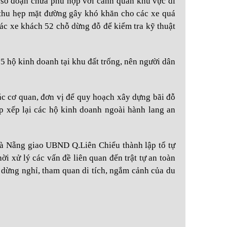
 số đoạn chưa phù hợp với cảnh quan khu vực di
h thu hẹp mặt đường gây khó khăn cho các xe quá
các xe khách 52 chỗ dừng đỗ để kiểm tra kỹ thuật
5 hộ kinh doanh tại khu đất trống, nên người dân
c cơ quan, đơn vị để quy hoạch xây dựng bãi đỗ
p xếp lại các hộ kinh doanh ngoài hành lang an
 Nẵng giao UBND Q.Liên Chiểu thành lập tổ tự
ời xử lý các vấn đề liên quan đến trật tự an toàn
dừng nghỉ, tham quan di tích, ngắm cảnh của du