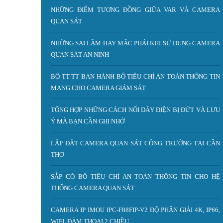
NHỮNG ĐIỂM TƯƠNG ĐỒNG GIỮA VAR VÀ CAMERA
QUAN SÁT
NHỮNG SAI LẦM HAY MẮC PHẢI KHI SỬ DỤNG CAMERA
QUAN SÁT AN NINH
BỘ TT TT BAN HÀNH BỘ TIÊU CHÍ AN TOÀN THÔNG TIN
MẠNG CHO CAMERA GIÁM SÁT
TỔNG HỢP NHỮNG CÁCH NỐI DÂY ĐIỆN BỊ ĐỨT VÀ LƯU
Ý MÀ BẠN CẦN GHI NHỚ
LẮP ĐẶT CAMERA QUAN SÁT CÔNG TRƯỜNG TẠI CẦN
THƠ
SẮP CÓ BỘ TIÊU CHÍ AN TOÀN THÔNG TIN CHO HỆ
THỐNG CAMERA QUAN SÁT
CAMERA IP IMOU IPC-F88FIP-V2 ĐỘ PHÂN GIẢI 4K, IP66,
WIFI, ĐÀM THOẠI 2 CHIỀU