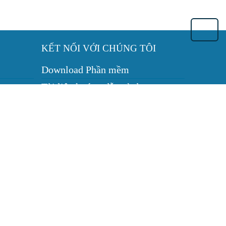
KẾT NỐI VỚI CHÚNG TÔI
Download Phần mềm
t
Tài liệu hướng dẫn sử dụng
CSKH: (0943) 62-6655
Zalo
Facebook
ần Thơ