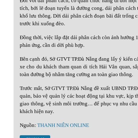
Đối với dải phân cách, cơ quan chức năng di dời một
tích, bởi lẽ đoạn tuyến là đường cong, dải phân các
khổ lưu thông. Dời dải phân cách đoạn bãi đất trống 
trước khi xuống đèo.
Đồng thời, việc lắp đặt dải phân cách còn ảnh hưởng 1
phản ứng, cần di dời phù hợp.
Bên cạnh đó, Sở GTVT TP.Đà Nẵng đang lấy ý kiến cá
xe cho du khách tham quan di tích Hải Vân quan, sắ
toàn đường bộ nhằm tăng cường an toàn giao thông.
Trước mắt, Sở GTVT TP.Đà Nẵng đề xuất UBND TP.Đà
quản, bảo vệ quản lý các hoạt động tại khu vực, kịp th
giao thông, vệ sinh môi trường… để phục vụ nhu cầu 
khách hiện nay.
Nguồn:
THANH NIÊN ONLINE