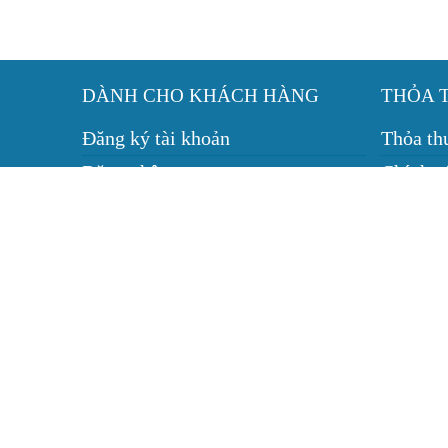
DÀNH CHO KHÁCH HÀNG
THỎA 
Đăng ký tài khoản
Thỏa th
Đăng nhập
Chính s
Hướng dẫn mua hàng
Chính sá
Bảo trì thiết bị
Dịch vụ
Tin tức
Quy địn
© 2010 - 2026, Camera Cần Thơ.
CÔNG TY TNHH THƯƠNG MẠI - DỊCH
VINH PHÁT
Giấy chứng nhận ĐKKD số 1801167235 do Sở KH&