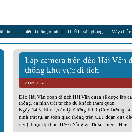
a
hi hình
Thiết bị thông minh
Thiết bị văn phòng
Máy chấm
Lắp camera trên đèo Hải Vân đ
thông khu vực di tích
20-05-2024
Đèo Hải Vân đoạn di tích Hải Vân quan sẽ được lắp ca
thông, an ninh trật tự cho du khách tham quan.
Ngày 14.5, Khu Quản lý đường bộ 3 (Cục Đường bộ 
ninh trật tự, an toàn giao thông trên QL1 đoạn qua đè
đèo) thuộc địa bàn TP.Đà Nẵng và Thừa Thiên - Huế.