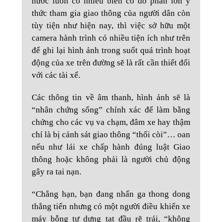
nước luôn có nhiều biến cố do phần lớn ý
thức tham gia giao thông của người dân còn
tùy tiện như hiện nay, thì việc sở hữu một
camera hành trình có nhiều tiện ích như trên
để ghi lại hình ảnh trong suốt quá trình hoạt
động của xe trên đường sẽ là rất cần thiết đối
với các tài xế.
Các thông tin về âm thanh, hình ảnh sẽ là
“nhân chứng sống” chính xác để làm bằng
chứng cho các vụ va chạm, đâm xe hay thậm
chí là bị cảnh sát giao thông “thổi còi”… oan
nếu như lái xe chấp hành đúng luật Giao
thông hoặc không phải là người chủ động
gây ra tai nạn.
“Chẳng hạn, bạn đang nhấn ga thong dong
thẳng tiến nhưng có một người điều khiển xe
máy bỗng tự dưng tạt đầu rẽ trái, “không