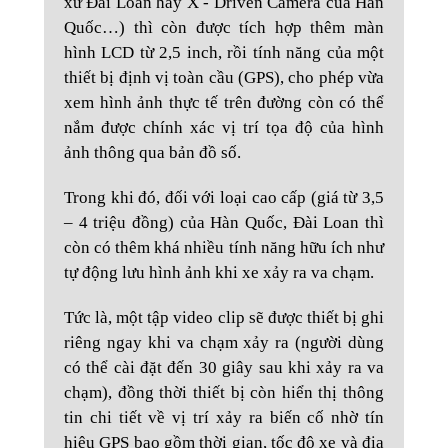
xứ Đài Loan hay X - Driven Camera của Hàn
Quốc…) thì còn được tích hợp thêm màn
hình LCD từ 2,5 inch, rồi tính năng của một
thiết bị định vị toàn cầu (GPS), cho phép vừa
xem hình ảnh thực tế trên đường còn có thể
nắm được chính xác vị trí tọa độ của hình
ảnh thông qua bản đồ số.
Trong khi đó, đối với loại cao cấp (giá từ 3,5
– 4 triệu đồng) của Hàn Quốc, Đài Loan thì
còn có thêm khá nhiều tính năng hữu ích như
tự động lưu hình ảnh khi xe xảy ra va chạm.
Tức là, một tập video clip sẽ được thiết bị ghi
riêng ngay khi va chạm xảy ra (người dùng
có thể cài đặt đến 30 giây sau khi xảy ra va
chạm), đồng thời thiết bị còn hiển thị thông
tin chi tiết về vị trí xảy ra biến cố nhờ tín
hiệu GPS bao gồm thời gian, tốc độ xe và địa