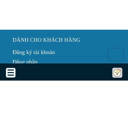
DÀNH CHO KHÁCH HÀNG
Đăng ký tài khoản
Đăng nhập
Hướng dẫn mua hàng
Bảo trì thiết bị
Tin tức
THỎA THUẬN SỬ DỤNG
Thỏa thuận sử dụng