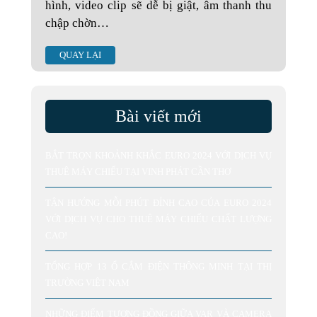
hình, video clip sẽ dễ bị giật, âm thanh thu
chập chờn…
QUAY LẠI
Bài viết mới
BẮT TRỌN KHOẢNH KHẮC EURO 2024 VỚI DỊCH VỤ
THUÊ MÁY CHIẾU TẠI VINH PHÁT CẦN THƠ
TẬN HƯỞNG MỖI PHÚT ĐỈNH CAO CỦA EURO 2024
VỚI DỊCH VỤ CHO THUÊ MÁY CHIẾU CHẤT LƯỢNG
CAO!
TỔNG HỢP 13 Ổ CẮM ĐIỆN THÔNG MINH TẠI THỊ
TRƯỜNG VIỆT NAM
NHỮNG ĐIỂM TƯƠNG ĐỒNG GIỮA VAR VÀ CAMERA