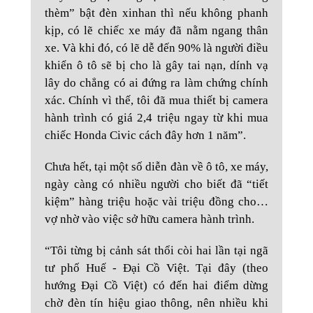
thèm” bật đèn xinhan thì nếu không phanh
kịp, có lẽ chiếc xe máy đã nằm ngang thân
xe. Và khi đó, có lẽ dễ đến 90% là người điều
khiển ô tô sẽ bị cho là gây tai nạn, dính vạ
lây do chẳng có ai đứng ra làm chứng chính
xác. Chính vì thế, tôi đã mua thiết bị camera
hành trình có giá 2,4 triệu ngay từ khi mua
chiếc Honda Civic cách đây hơn 1 năm”.
Chưa hết, tại một số diễn đàn về ô tô, xe máy,
ngày càng có nhiều người cho biết đã “tiết
kiệm” hàng triệu hoặc vài triệu đồng cho…
vợ nhờ vào việc sở hữu camera hành trình.
“Tôi từng bị cảnh sát thổi còi hai lần tại ngã
tư phố Huế - Đại Cồ Việt. Tại đây (theo
hướng Đại Cồ Việt) có đến hai điểm dừng
chờ đèn tín hiệu giao thông, nên nhiều khi