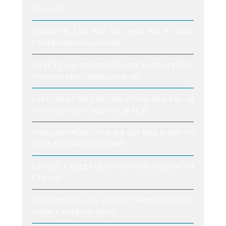
QUAN SÁT
NHỮNG SAI LẦM HAY MẮC PHẢI KHI SỬ DỤNG
CAMERA QUAN SÁT AN NINH
BỘ TT TT BAN HÀNH BỘ TIÊU CHÍ AN TOÀN THÔNG
TIN MẠNG CHO CAMERA GIÁM SÁT
LẮP CAMERA TRÊN ĐÈO HẢI VÂN ĐỂ ĐẢM BẢO AN
TOÀN GIAO THÔNG KHU VỰC DI TÍCH
TỔNG HỢP NHỮNG CÁCH NỐI DÂY ĐIỆN BỊ ĐỨT VÀ
LƯU Ý MÀ BẠN CẦN GHI NHỚ
LẮP ĐẶT CAMERA QUAN SÁT CÔNG TRƯỜNG TẠI
CẦN THƠ
SẮP CÓ BỘ TIÊU CHÍ AN TOÀN THÔNG TIN CHO HỆ
THỐNG CAMERA QUAN SÁT