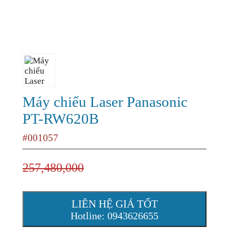
Máy chiếu Laser Panasonic
PT-RW620B
#001057
257,480,000
LIÊN HỆ GIÁ TỐT
Hotline: 0943626655