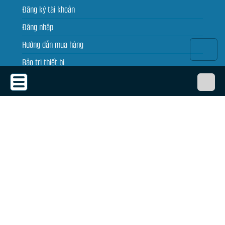
Đăng ký tài khoản
Đăng nhập
Hướng dẫn mua hàng
Bảo trì thiết bị
Tin tức
THỎA THUẬN SỬ DỤNG
Thỏa thuận sử dụng
Chính sách bảo mật
Chính sách giao, nhận, đổi trả
Dịch vụ cho thuê máy chiếu
Quy định bảo hành