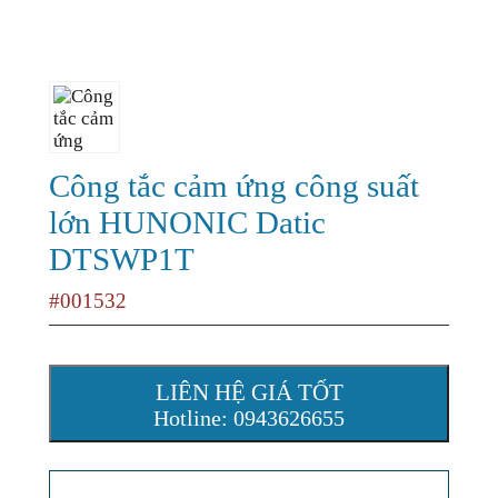
Công tắc cảm ứng công suất
lớn HUNONIC Datic
DTSWP1T
#001532
LIÊN HỆ GIÁ TỐT
Hotline: 0943626655