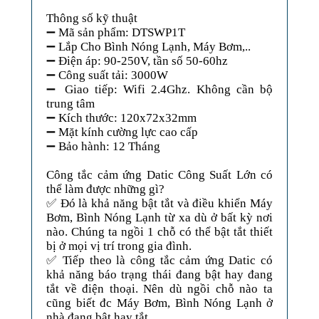
Thông số kỹ thuật
➖ Mã sản phẩm: DTSWP1T
➖ Lắp Cho Bình Nóng Lạnh, Máy Bơm,..
➖ Điện áp: 90-250V, tần số 50-60hz
➖ Công suất tải: 3000W
➖ Giao tiếp: Wifi 2.4Ghz. Không cần bộ
trung tâm
➖ Kích thước: 120x72x32mm
➖ Mặt kính cường lực cao cấp
➖ Bảo hành: 12 Tháng
Công tắc cảm ứng Datic Công Suất Lớn có
thể làm được những gì?
✅ Đó là khả năng bật tắt và điều khiển Máy
Bơm, Bình Nóng Lạnh từ xa dù ở bất kỳ nơi
nào. Chúng ta ngồi 1 chỗ có thể bật tắt thiết
bị ở mọi vị trí trong gia đình.
✅ Tiếp theo là công tắc cảm ứng Datic có
khả năng báo trạng thái đang bật hay đang
tắt về điện thoại. Nên dù ngồi chỗ nào ta
cũng biết đc Máy Bơm, Bình Nóng Lạnh ở
nhà đang bật hay tắt.