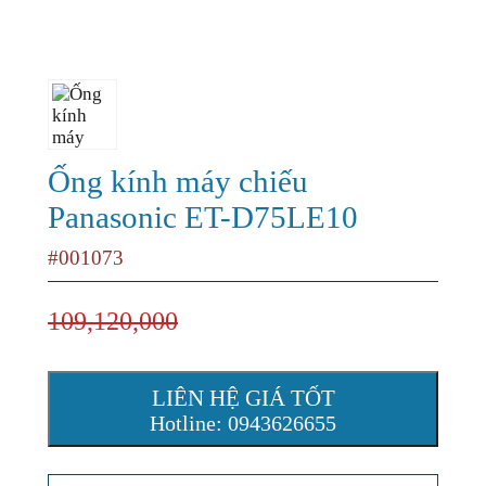
Ống kính máy chiếu
Panasonic ET-D75LE10
#001073
109,120,000
LIÊN HỆ GIÁ TỐT
Hotline: 0943626655