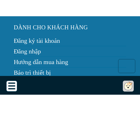
DÀNH CHO KHÁCH HÀNG
Đăng ký tài khoản
Đăng nhập
Hướng dẫn mua hàng
Bảo trì thiết bị
Tin tức
THỎA THUẬN SỬ DỤNG
Thỏa thuận sử dụng
Chính sách bảo mật
Chính sách giao, nhận, đổi trả