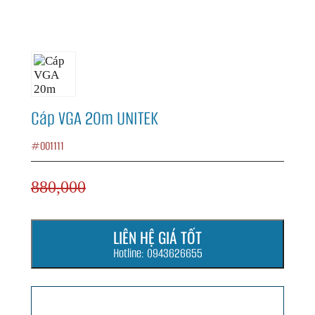
Cáp VGA 20m UNITEK
#001111
880,000
LIÊN HỆ GIÁ TỐT
Hotline: 0943626655