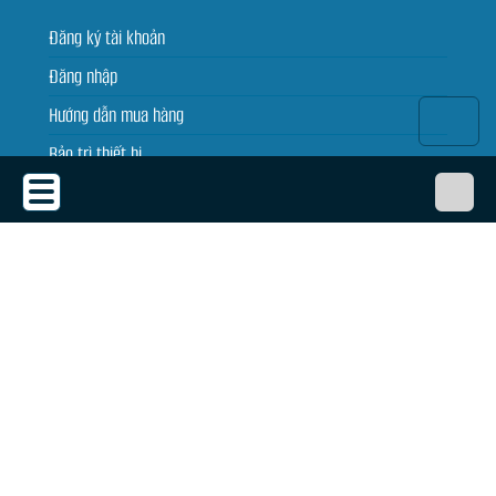
Đăng ký tài khoản
Đăng nhập
Hướng dẫn mua hàng
Bảo trì thiết bị
Tin tức
THỎA THUẬN SỬ DỤNG
Thỏa thuận sử dụng
Chính sách bảo mật
Chính sách giao, nhận, đổi trả
Dịch vụ cho thuê máy chiếu
Quy định bảo hành