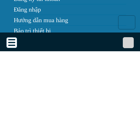
Đăng nhập
Hướng dẫn mua hàng
Bảo trì thiết bị
Tin tức
THỎA THUẬN SỬ DỤNG
Thỏa thuận sử dụng
Chính sách bảo mật
Chính sách giao, nhận, đổi trả
Dịch vụ cho thuê máy chiếu
Quy định bảo hành
GÓC THÔNG TIN