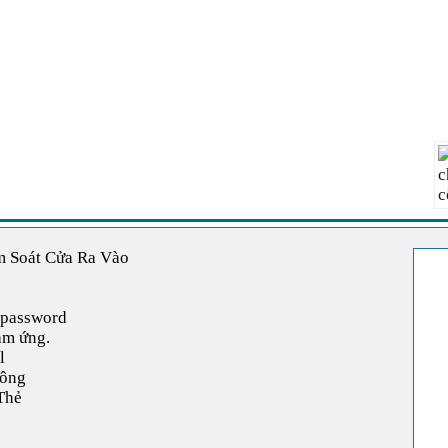
 Soát Cửa Ra Vào
 password
ảm ứng.
l
công
Thẻ