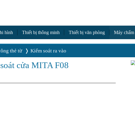
a
hi hình
Thiết bị thông minh
Thiết bị văn phòng
Máy chấm
ông thẻ từ
Kiểm soát ra vào
 soát cửa MITA F08