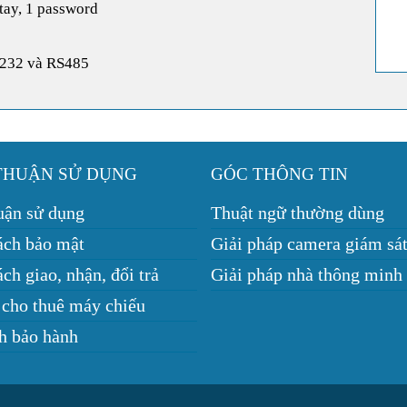
tay, 1 password
S232 và RS485
THUẬN SỬ DỤNG
GÓC THÔNG TIN
uận sử dụng
Thuật ngữ thường dùng
ách bảo mật
Giải pháp camera giám sá
ch giao, nhận, đổi trả
Giải pháp nhà thông minh
 cho thuê máy chiếu
h bảo hành