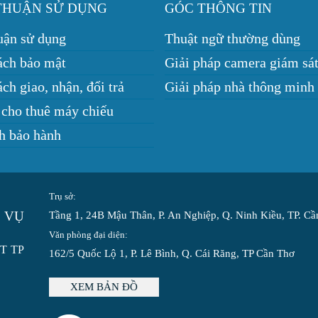
THUẬN SỬ DỤNG
GÓC THÔNG TIN
uận sử dụng
Thuật ngữ thường dùng
ách bảo mật
Giải pháp camera giám sá
ch giao, nhận, đổi trả
Giải pháp nhà thông minh
 cho thuê máy chiếu
h bảo hành
Trụ sở:
 VỤ
Tầng 1, 24B Mậu Thân, P. An Nghiệp, Q. Ninh Kiều, TP. C
Văn phòng đại diện:
ĐT TP
162/5 Quốc Lộ 1, P. Lê Bình, Q. Cái Răng, TP Cần Thơ
XEM BẢN ĐỒ