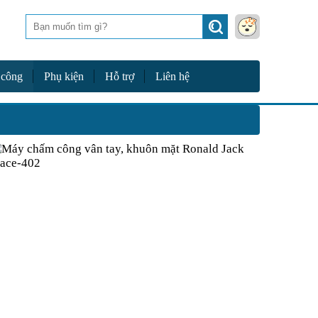
Tìm
kiếm
 công
Phụ kiện
Hỗ trợ
Liên hệ