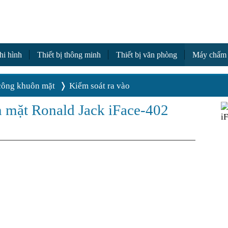
a
hi hình
Thiết bị thông minh
Thiết bị văn phòng
Máy chấm
ông khuôn mặt
Kiểm soát ra vào
 mặt Ronald Jack iFace-402