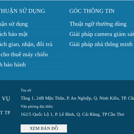
THUẬN SỬ DỤNG
GÓC THÔNG TIN
uận sử dụng
Thuật ngữ thường dùng
ách bảo mật
Giải pháp camera giám sá
ch giao, nhận, đổi trả
Giải pháp nhà thông minh
 cho thuê máy chiếu
h bảo hành
Trụ sở:
 VỤ
Tầng 1, 24B Mậu Thân, P. An Nghiệp, Q. Ninh Kiều, TP. C
Văn phòng đại diện:
ĐT TP
162/5 Quốc Lộ 1, P. Lê Bình, Q. Cái Răng, TP Cần Thơ
XEM BẢN ĐỒ