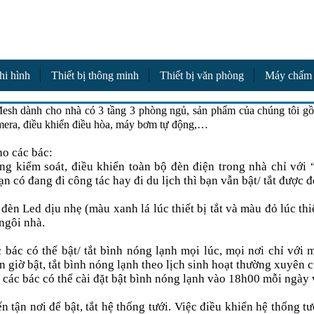
a
hi hình
Thiết bị thông minh
Thiết bị văn phòng
Máy chấm
sh dành cho nhà có 3 tầng 3 phòng ngủ, sản phẩm của chúng tôi gồm
camera, điều khiển điều hòa, máy bơm tự động,…
ho các bác:
ng kiểm soát, điều khiển toàn bộ đèn điện trong nhà chỉ với
n có đang đi công tác hay đi du lịch thì bạn vẫn bật/ tắt được đ
đèn Led dịu nhẹ (màu xanh lá lúc thiết bị tắt và màu đỏ lúc th
 ngôi nhà.
 bác có thể bật/ tắt bình nóng lạnh mọi lúc, mọi nơi chỉ với 
n giờ bật, tắt bình nóng lạnh theo lịch sinh hoạt thường xuyên 
 các bác có thể cài đặt bật bình nóng lạnh vào 18h00 mỗi ngày 
tận nơi để bật, tắt hệ thống tưới. Việc điều khiển hệ thống tướ