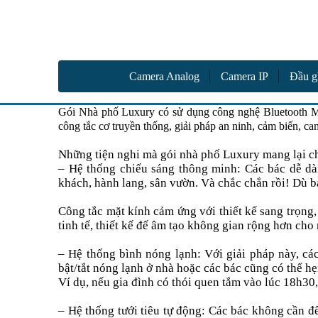
Camer
Vinh Phát Cần Thơ
Camera Analog
Camera IP
Đầu g
Gói Nhà phố Luxury có sử dụng công nghệ Bluetooth Me
công tắc cơ truyền thống, giải pháp an ninh, cảm biến, 
Những tiện nghi mà gói nhà phố Luxury mang lại c
– Hệ thống chiếu sáng thông minh: Các bác dễ dà
khách, hành lang, sân vườn. Và chắc chắn rồi! Dù bạ
Công tắc mặt kính cảm ứng với thiết kế sang trọng, 
tinh tế, thiết kế đế âm tạo không gian rộng hơn cho
– Hệ thống bình nóng lạnh: Với giải pháp này, các
bật/tắt nóng lạnh ở nhà hoặc các bác cũng có thể hẹ
Ví dụ, nếu gia đình có thói quen tắm vào lúc 18h30,
– Hệ thống tưới tiêu tự động: Các bác không cần đến 