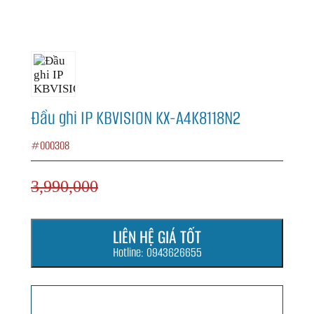
Đầu ghi IP KBVISION KX-A4K8118N2
#000308
3,990,000
LIÊN HỆ GIÁ TỐT
Hotline: 0943626655