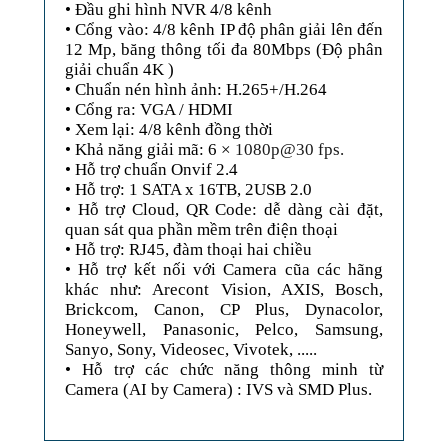
• Đầu ghi hình NVR 4/8 kênh
• Cổng vào: 4/8 kênh IP độ phân giải lên đến
12 Mp, băng thông tối đa 80Mbps (Độ phân
giải chuẩn 4K )
• Chuẩn nén hình ảnh: H.265+/H.264
• Cổng ra: VGA / HDMI
• Xem lại: 4/8 kênh đồng thời
• Khả năng giải mã: 6 ×
1080p@30 fps.
• Hỗ trợ chuẩn Onvif 2.4
• Hỗ trợ: 1 SATA x 16TB, 2USB 2.0
• Hỗ trợ Cloud, QR Code: dễ dàng cài đặt,
quan sát qua phần mềm trên điện thoại
• Hỗ trợ: RJ45, đàm thoại hai chiều
• Hỗ trợ kết nối với Camera cũa các hãng
khác như: Arecont Vision, AXIS, Bosch,
Brickcom, Canon, CP Plus, Dynacolor,
Honeywell, Panasonic, Pelco, Samsung,
Sanyo, Sony, Videosec, Vivotek, .....
• Hỗ trợ các chức năng thông minh từ
Camera (AI by Camera) : IVS và SMD Plus.