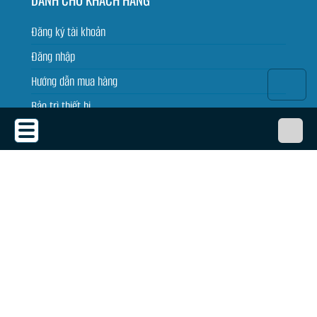
Đăng ký tài khoản
Đăng nhập
Hướng dẫn mua hàng
Bảo trì thiết bị
Tin tức
THỎA THUẬN SỬ DỤNG
Thỏa thuận sử dụng
Chính sách bảo mật
Chính sách giao, nhận, đổi trả
Dịch vụ cho thuê máy chiếu
Quy định bảo hành