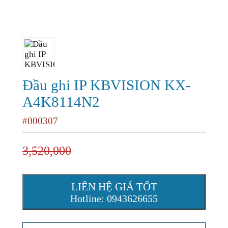
Đầu ghi IP KBVISION KX-
A4K8114N2
#000307
3,520,000
LIÊN HỆ GIÁ TỐT
Hotline: 0943626655