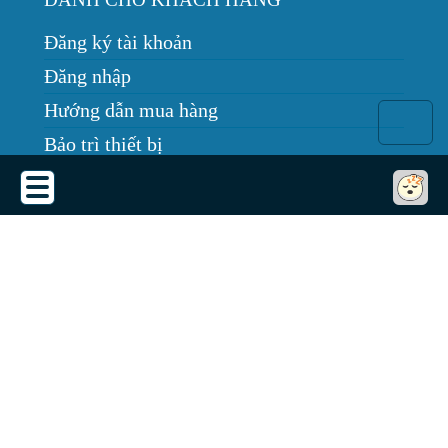
Đăng ký tài khoản
Đăng nhập
Hướng dẫn mua hàng
Bảo trì thiết bị
Tin tức
THỎA THUẬN SỬ DỤNG
Thỏa thuận sử dụng
Chính sách bảo mật
Chính sách giao, nhận, đổi trả
Dịch vụ cho thuê máy chiếu
Quy định bảo hành