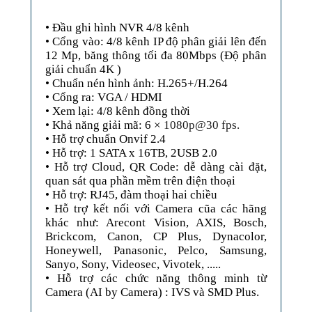
• Đầu ghi hình NVR 4/8 kênh
• Cổng vào: 4/8 kênh IP độ phân giải lên đến
12 Mp, băng thông tối đa 80Mbps (Độ phân
giải chuẩn 4K )
• Chuẩn nén hình ảnh: H.265+/H.264
• Cổng ra: VGA / HDMI
• Xem lại: 4/8 kênh đồng thời
• Khả năng giải mã: 6 ×
1080p@30 fps.
• Hỗ trợ chuẩn Onvif 2.4
• Hỗ trợ: 1 SATA x 16TB, 2USB 2.0
• Hỗ trợ Cloud, QR Code: dễ dàng cài đặt,
quan sát qua phần mềm trên điện thoại
• Hỗ trợ: RJ45, đàm thoại hai chiều
• Hỗ trợ kết nối với Camera cũa các hãng
khác như: Arecont Vision, AXIS, Bosch,
Brickcom, Canon, CP Plus, Dynacolor,
Honeywell, Panasonic, Pelco, Samsung,
Sanyo, Sony, Videosec, Vivotek, .....
• Hỗ trợ các chức năng thông minh từ
Camera (AI by Camera) : IVS và SMD Plus.