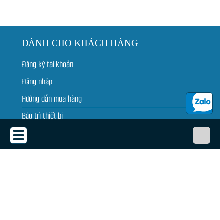
DÀNH CHO KHÁCH HÀNG
Đăng ký tài khoản
Đăng nhập
Hướng dẫn mua hàng
Bảo trì thiết bị
Tin tức
THỎA THUẬN SỬ DỤNG
Thỏa thuận sử dụng
Chính sách bảo mật
Chính sách giao, nhận, đổi trả