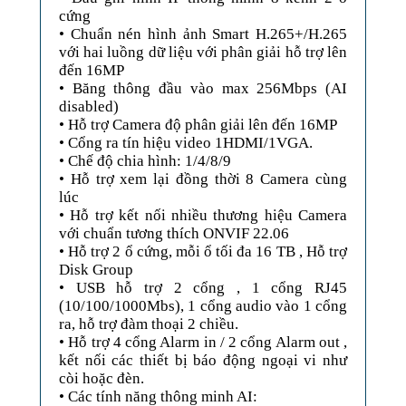
cứng
• Chuẩn nén hình ảnh Smart H.265+/H.265
với hai luồng dữ liệu với phân giải hỗ trợ lên
đến 16MP
• Băng thông đầu vào max 256Mbps (AI
disabled)
• Hỗ trợ Camera độ phân giải lên đến 16MP
• Cổng ra tín hiệu video 1HDMI/1VGA.
• Chế độ chia hình: 1/4/8/9
• Hỗ trợ xem lại đồng thời 8 Camera cùng
lúc
• Hỗ trợ kết nối nhiều thương hiệu Camera
với chuẩn tương thích ONVIF 22.06
• Hỗ trợ 2 ổ cứng, mỗi ổ tối đa 16 TB , Hỗ trợ
Disk Group
• USB hỗ trợ 2 cổng , 1 cổng RJ45
(10/100/1000Mbs), 1 cổng audio vào 1 cổng
ra, hỗ trợ đàm thoại 2 chiều.
• Hỗ trợ 4 cổng Alarm in / 2 cổng Alarm out ,
kết nối các thiết bị báo động ngoại vi như
còi hoặc đèn.
• Các tính năng thông minh AI: