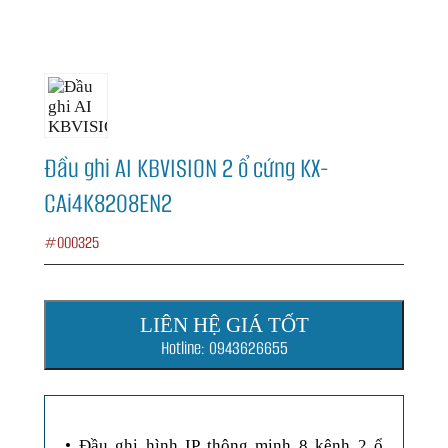
Đầu ghi AI KBVISION 2 ổ cứng KX-
CAi4K8208EN2
#000325
LIÊN HỆ GIÁ TỐT
Hotline: 0943626655
• Đầu ghi hình IP thông minh 8 kênh 2 ổ