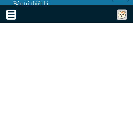
Bảo trì thiết bị
Tin tức
THỎA THUẬN SỬ DỤNG
Thỏa thuận sử dụng
Chính sách bảo mật
Chính sách giao, nhận, đổi trả
Dịch vụ cho thuê máy chiếu
Quy định bảo hành
GÓC THÔNG TIN
Thuật ngữ thường dùng
Giải pháp camera giám sát