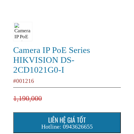
Camera IP PoE Series
HIKVISION DS-
2CD1021G0-I
#001216
1,190,000
LIÊN HỆ GIÁ TỐT
Hotline: 0943626655