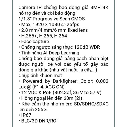
Camera IP chống báo động giả 8MP 4K
hỗ trợ đèn và còi báo động
1/1.8" Progressive Scan CMOS
• Max. 1920 × 1080 @ 25fps
• 2.8 mm/4 mm/6 mm fixed lens
• H.265+, H.265, H.264
• Face capture
• Chống ngược sáng thực 120dB WDR
• Tính năng AI Deep Learning
Chống báo động giả bằng cách phân biệt
được người, xe với các yếu tố gây báo
động giả khác (như vật nuôi, lá cây,...)
Chụp ảnh khuôn mặt
• Powered by Darkfighter: Color: 0.002
Lux @ (F1.4, AGC ON)
• 12 VDC & PoE (802.3af, 36 V to 57 V)
• Hồng ngoại lên đến 60m (2I)
• Khe cắm thẻ nhớ micro SD/SDHC/SDXC
lên đến 256G
• IP67
• BLC/3D DNR/ROI