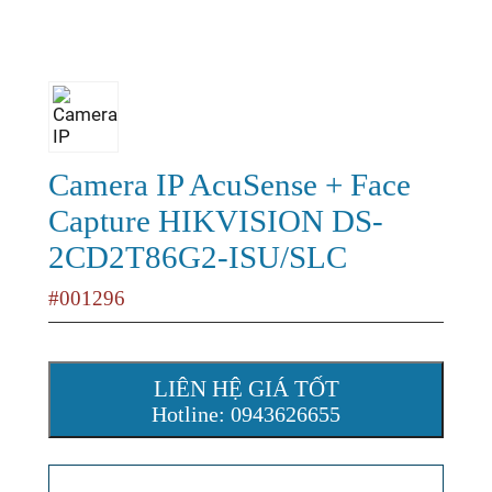
Camera IP AcuSense + Face
Capture HIKVISION DS-
2CD2T86G2-ISU/SLC
#001296
LIÊN HỆ GIÁ TỐT
Hotline: 0943626655