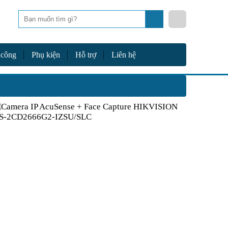
Tìm
kiếm
 công
Phụ kiện
Hỗ trợ
Liên hệ