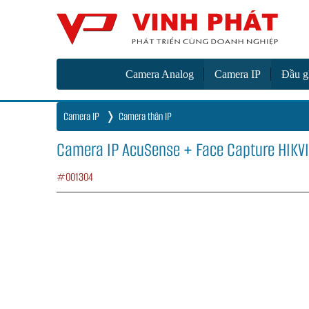
Camer
Vinh Phát Cần Thơ
Camera Analog
Camera IP
Đầu g
Camera IP
Camera thân IP
Camera IP AcuSense + Face Capture HIK
#001304