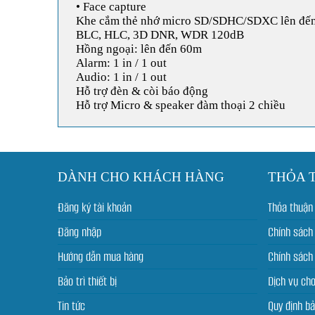
• Face capture
Khe cắm thẻ nhớ micro SD/SDHC/SDXC lên đế
BLC, HLC, 3D DNR, WDR 120dB
Hồng ngoại: lên đến 60m
Alarm: 1 in / 1 out
Audio: 1 in / 1 out
Hỗ trợ đèn & còi báo động
Hỗ trợ Micro & speaker đàm thoại 2 chiều
DÀNH CHO KHÁCH HÀNG
THỎA 
Đăng ký tài khoản
Thỏa thuận
Đăng nhập
Chính sách
Hướng dẫn mua hàng
Chính sách 
Bảo trì thiết bị
Dịch vụ ch
Tin tức
Quy định b