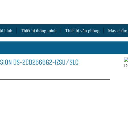
a
hi hình
Thiết bị thông minh
Thiết bị văn phòng
Máy chấm
VISION DS-2CD2666G2-IZSU/SLC