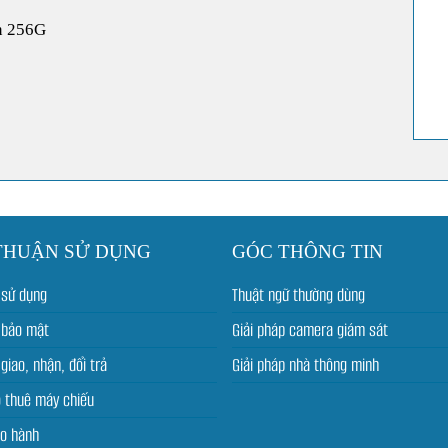
n 256G
THUẬN SỬ DỤNG
GÓC THÔNG TIN
 sử dụng
Thuật ngữ thường dùng
 bảo mật
Giải pháp camera giám sát
giao, nhận, đổi trả
Giải pháp nhà thông minh
o thuê máy chiếu
ảo hành