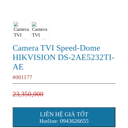
Camera TVI Speed-Dome
HIKVISION DS-2AE5232TI-
AE
#001177
23,350,000
LIÊN HỆ GIÁ TỐT
Hotline: 0943626655