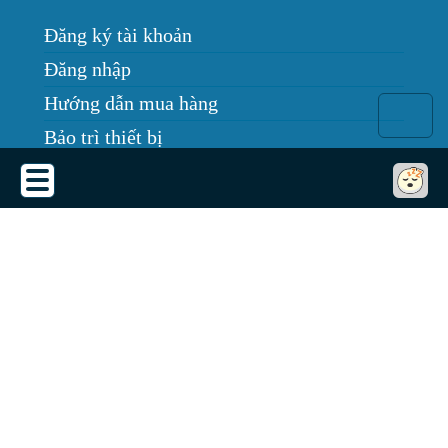
Đăng ký tài khoản
Đăng nhập
Hướng dẫn mua hàng
Bảo trì thiết bị
Tin tức
THỎA THUẬN SỬ DỤNG
Thỏa thuận sử dụng
Chính sách bảo mật
Chính sách giao, nhận, đổi trả
Dịch vụ cho thuê máy chiếu
Quy định bảo hành