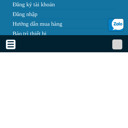
Đăng ký tài khoản
Đăng nhập
Hướng dẫn mua hàng
Bảo trì thiết bị
Tin tức
THỎA THUẬN SỬ DỤNG
Thỏa thuận sử dụng
Chính sách bảo mật
Chính sách giao, nhận, đổi trả
Dịch vụ cho thuê máy chiếu
Quy định bảo hành
GÓC THÔNG TIN