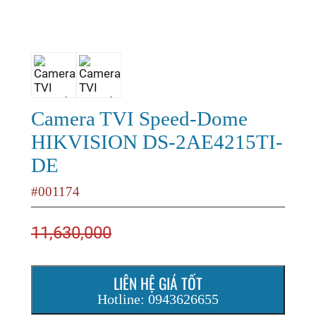
Camera TVI Speed-Dome
HIKVISION DS-2AE4215TI-
DE
#001174
11,630,000
LIÊN HỆ GIÁ TỐT
Hotline: 0943626655