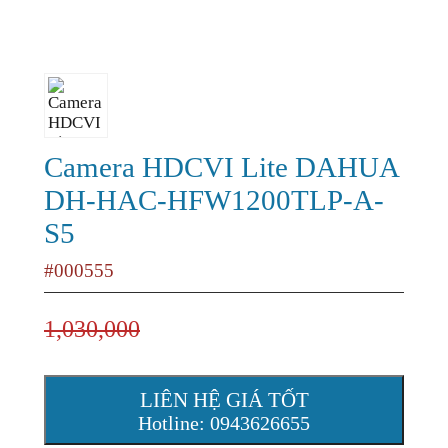
Camera HDCVI Lite DAHUA
DH-HAC-HFW1200TLP-A-
S5
#000555
1,030,000
LIÊN HỆ GIÁ TỐT
Hotline: 0943626655