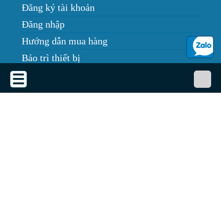
Đăng ký tài khoản
Đăng nhập
Hướng dẫn mua hàng
Bảo trì thiết bị
Tin tức
THỎA THUẬN SỬ DỤNG
Thỏa thuận sử dụng
Chính sách bảo mật
Chính sách giao, nhận, đổi trả
Dịch vụ cho thuê máy chiếu
Quy định bảo hành
GÓC THÔNG TIN