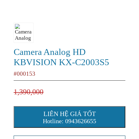
Camera Analog HD
KBVISION KX-C2003S5
#000153
1,390,000
LIÊN HỆ GIÁ TỐT
Hotline: 0943626655